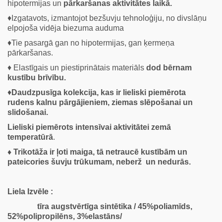
hipotermijas un
pārkaršanas aktivitātes laikā.
♦Izgatavots, izmantojot bezšuvju tehnoloģiju, no divslāņu
elpojoša vidēja biezuma auduma
♦Tie pasargā gan no hipotermijas, gan ķermeņa
pārkaršanas.
♦ Elastīgais un piestiprinātais materiāls
dod bērnam
kustību brīvību.
♦
Daudzpusīga kolekcija, kas ir lieliski piemērota
rudens kalnu pārgājieniem, ziemas slēpošanai un
slidošanai.
Lieliski piemērots intensīvai aktivitātei zemā
temperatūrā
.
♦ Trikotāža ir ļoti maiga, tā netraucē kustībām un
pateicories šuvju trūkumam, neberž un nedurās.
Liela Izvēle :
tīra augstvērtīga sintētika / 45%poliamīds,
52%polipropilēns, 3%elastāns/