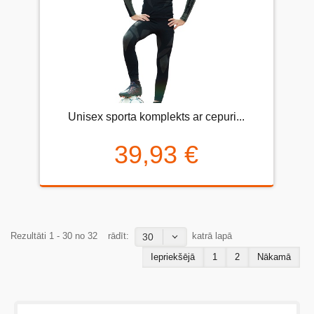
Unisex sporta komplekts ar cepuri...
39,93 €
Rezultāti 1 - 30 no 32
rādīt:
katrā lapā
30
Iepriekšējā
1
2
Nākamā