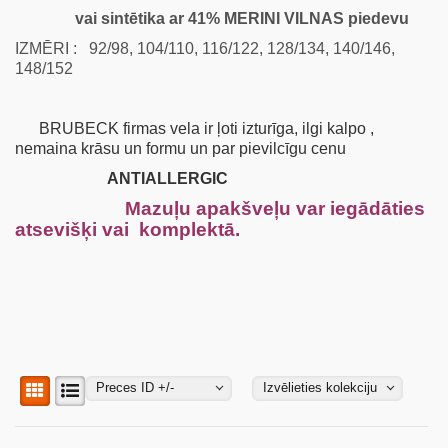
vai sintētika ar 41% MERINI VILNAS piedevu
IZMĒRI : 92/98, 104/110, 116/122, 128/134, 140/146,
148/152
BRUBECK firmas vela ir ļoti izturīga, ilgi kalpo ,
nemaina krāsu un formu un par pievilcīgu cenu
ANTIALLERGIC
Mazuļu apakšveļu var iegādāties
atsevišķi vai komplektā.
Preces ID +/-
Izvēlieties kolekciju