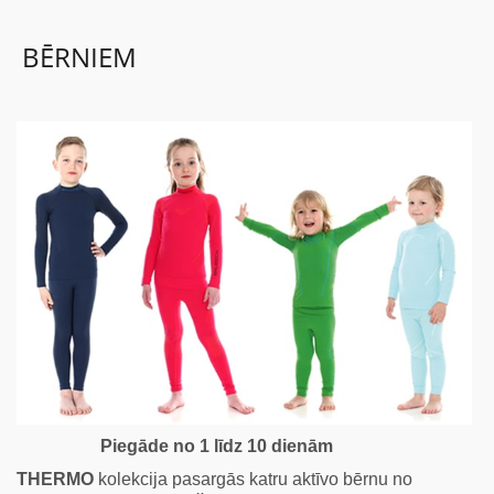
BĒRNIEM
BĒRNIEM
KOLEKCIJAS
NODERĪGI
AKCIJAS
Piegāde no 1 līdz 10 dienām
THERMO
kolekcija pasargās katru aktīvo bērnu no