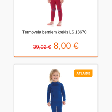
Тermoveļa bērniem krekls LS 13670...
8,00 €
39,02 €
ATLAIDE