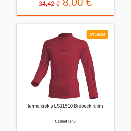
8,00 €
34,42 €
ATLAIDE
termo krekls LS11510 Brubeck rubin
Uzzināt cenu