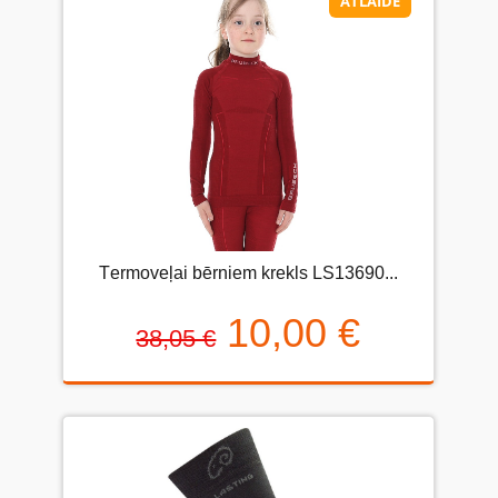
ATLAIDE
Тermoveļai bērniem krekls LS13690...
10,00 €
38,05 €