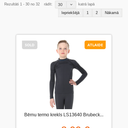
Rezultāti 1 - 30 no 32
rādīt:
katrā lapā
30
Iepriekšējā
1
2
Nākamā
SOLD
ATLAIDE
Bērnu termo krekls LS13640 Brubeck...