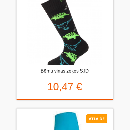
Bēŗnu vinas zeķes SJD
10,47 €
ATLAIDE