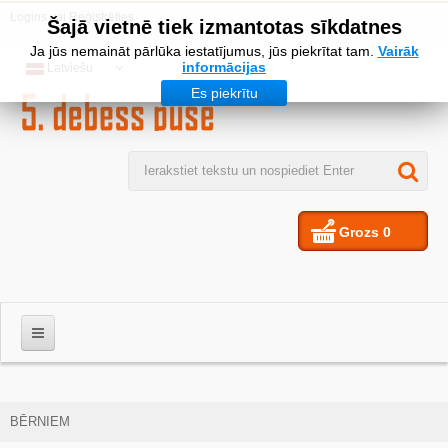
Logins
vai
Reģistrēties
Šajā vietnē tiek izmantotas sīkdatnes
Ja jūs nemaināt pārlūka iestatījumus, jūs piekrītat tam.
Vairāk
informācijas
Latviešu
Es piekrītu
Grozs
0
VĪRIEŠIEM
BĒRNIEM
SIEVIETES