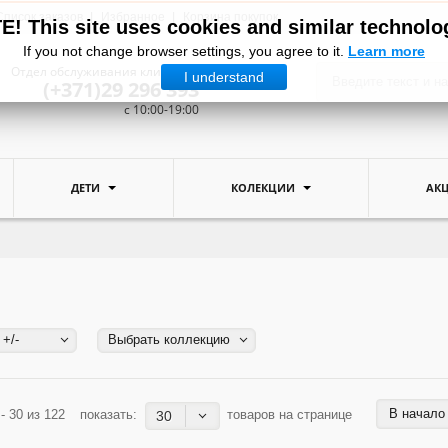
Список заказов
Избранное
Корзина покупок
! This site uses cookies and similar technolo
If you not change browser settings, you agree to it.
Learn more
Отдел обслуживания клиентов:
I understand
(+371)29 296 393
c 10:00-19:00
ДЕТИ
КОЛЕКЦИИ
АК
 +/-
Выбрать коллекцию
В начало
- 30 из 122
показать:
товаров на странице
30