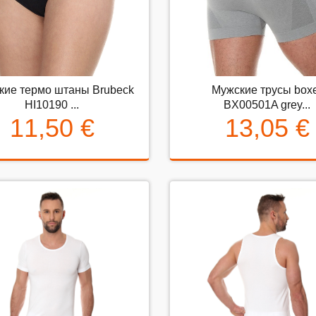
нские термо штаны Brubeck
кие термо штаны Brubeck
Мужские трусы box
Мужские трусы boxer BX00
HI10190 ...
HI10190 ...
BX00501A grey...
grey...
11,50 €
13,05 €
11,50 €
13,05 €